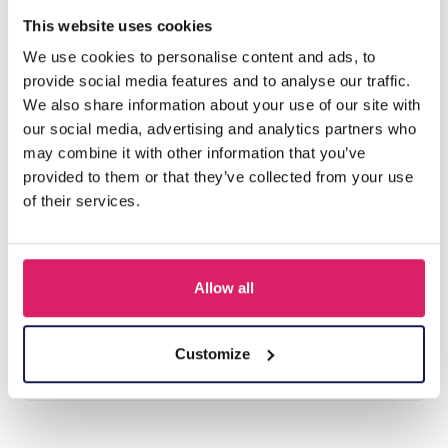
Anderen kochten ook
This website uses cookies
We use cookies to personalise content and ads, to
provide social media features and to analyse our traffic.
We also share information about your use of our site with
our social media, advertising and analytics partners who
may combine it with other information that you’ve
provided to them or that they’ve collected from your use
of their services.
T-L8.1 KY615-156 Keychain Bear Christmas 11.5cm - 1pc
Allow all
Login voor prijzen
Customize
Details