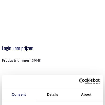
Login voor prijzen
Productnummer:
59048
Beschrijving
I-B18.3 H717-003 Hair Elastics Bear 2pcs Blue
Consent
Details
About