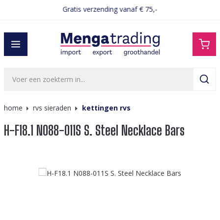
Gratis verzending vanaf € 75,-
hoofdinhoud
home
rvs sieraden
kettingen rvs
H-F18.1 N088-011S S. Steel Necklace Bars
Afbeeldingengalerij overslaan