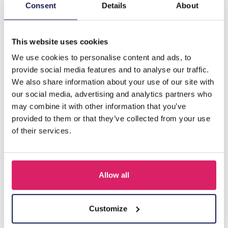
Beschrijving
Consent
Details
About
H-F18.1 N088-011S S. Steel Necklace Bars
This website uses cookies
We use cookies to personalise content and ads, to
Anderen kochten ook
provide social media features and to analyse our traffic.
We also share information about your use of our site with
our social media, advertising and analytics partners who
may combine it with other information that you’ve
provided to them or that they’ve collected from your use
of their services.
Allow all
J-C4.3 N301-038G S. Steel Necklaces 39-44cm - 6pcs
Customize
Login voor prijzen