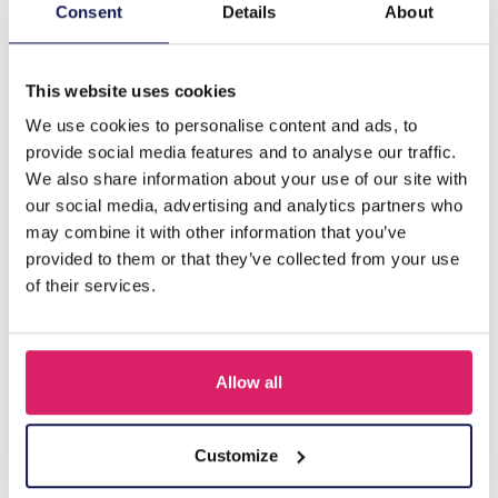
Beschrijving
Consent
Details
About
H-E8.1 N823-001G S. Steel Necklace Flowers
This website uses cookies
We use cookies to personalise content and ads, to
Anderen kochten ook
provide social media features and to analyse our traffic.
We also share information about your use of our site with
our social media, advertising and analytics partners who
may combine it with other information that you’ve
provided to them or that they’ve collected from your use
of their services.
Allow all
J-C4.3 N301-038G S. Steel Necklaces 39-44cm - 6pcs
Customize
Login voor prijzen