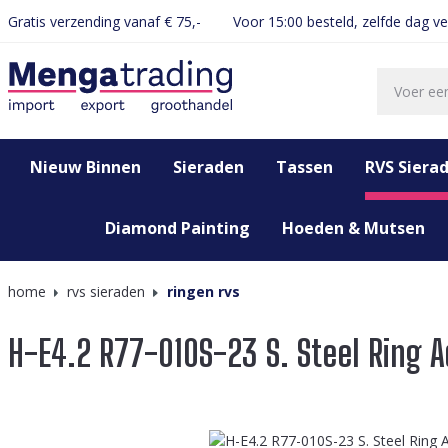
Gratis verzending vanaf € 75,-
Voor 15:00 besteld, zelfde dag v
oekopdracht
Ga naar de hoofdnavigatie
Nieuw Binnen
Sieraden
Tassen
RVS Siera
Diamond Painting
Hoeden & Mutsen
home
rvs sieraden
ringen rvs
H-E4.2 R77-010S-23 S. Steel Ring A
Afbeeldingengalerij overslaan