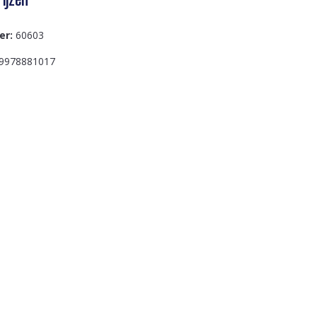
er:
60603
9978881017