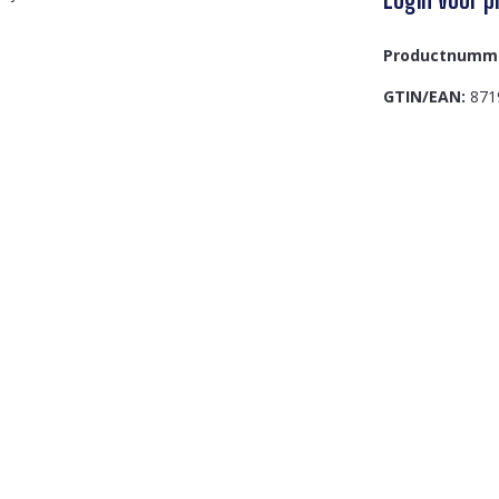
Productnumm
GTIN/EAN:
871