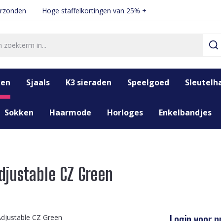
erzonden
Hoge staffelkortingen van 25% +
den
Sjaals
K3 sieraden
Speelgoed
Sleutelh
Sokken
Haarmode
Horloges
Enkelbandjes
djustable CZ Green
Login voor pr