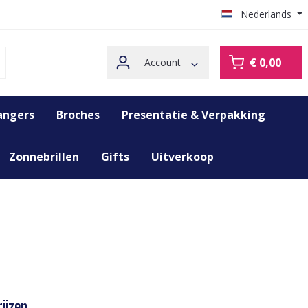
Nederlands
€ 0,00
Account
angers
Broches
Presentatie & Verpakking
Zonnebrillen
Gifts
Uitverkoop
ijzen