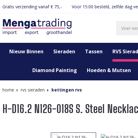
Gratis verzending vanaf € 75,-
Voor 15:00 besteld, zelfde dag v
oekopdracht
Ga naar de hoofdnavigatie
Nieuw Binnen
Sieraden
Tassen
RVS Siera
Diamond Painting
Hoeden & Mutsen
home
rvs sieraden
kettingen rvs
H-D16.2 N126-018S S. Steel Neckl
Afbeeldingengalerij overslaan