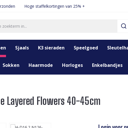
erzonden
Hoge staffelkortingen van 25% +
den
Sjaals
K3 sieraden
Speelgoed
Sleutelh
Sokken
Haarmode
Horloges
Enkelbandjes
ace Layered Flowers 40-45cm
Login voor pr