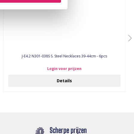
J-E4.2 N301-038S S. Steel Necklaces 39-44cm - 6pcs
Login voor prijzen
Details
Scherpe prijzen