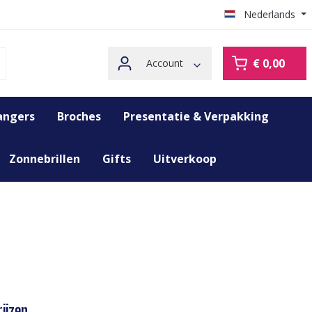
Nederlands
€ 0,00
Account
angers
Broches
Presentatie & Verpakking
Zonnebrillen
Gifts
Uitverkoop
ijzen