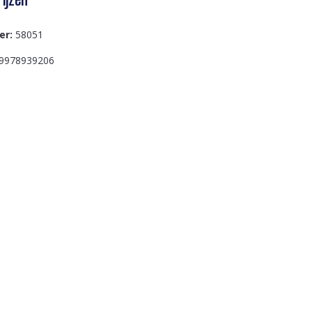
er:
58051
9978939206