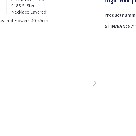
Productnumm
GTIN/EAN:
871