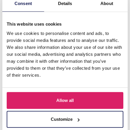
Beschrijving
Consent
Details
About
H-B7.5 E221-388S S. Steel Earrings Thunder Red
This website uses cookies
We use cookies to personalise content and ads, to
Anderen kochten ook
provide social media features and to analyse our traffic.
We also share information about your use of our site with
our social media, advertising and analytics partners who
may combine it with other information that you’ve
provided to them or that they’ve collected from your use
of their services.
Allow all
I-A3.2 E015-003G S. Steel Earrings 12mm
Customize
Login voor prijzen