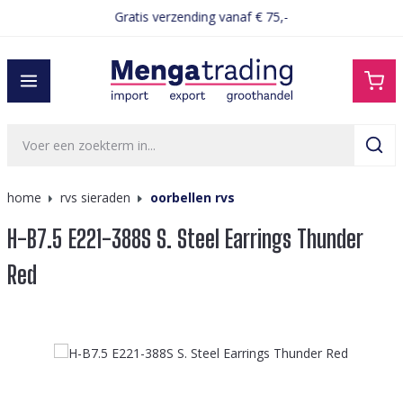
Gratis verzending vanaf € 75,-
hoofdinhoud
home
rvs sieraden
oorbellen rvs
H-B7.5 E221-388S S. Steel Earrings Thunder
Red
Afbeeldingengalerij overslaan