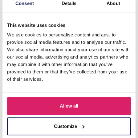
Beschrijving
Consent
Details
About
H-A5.1 N823-003S S. Steel Necklace Clovers
This website uses cookies
We use cookies to personalise content and ads, to
Anderen kochten ook
provide social media features and to analyse our traffic.
We also share information about your use of our site with
our social media, advertising and analytics partners who
may combine it with other information that you’ve
provided to them or that they’ve collected from your use
of their services.
Allow all
J-C4.3 N301-038G S. Steel Necklaces 39-44cm - 6pcs
Customize
Login voor prijzen