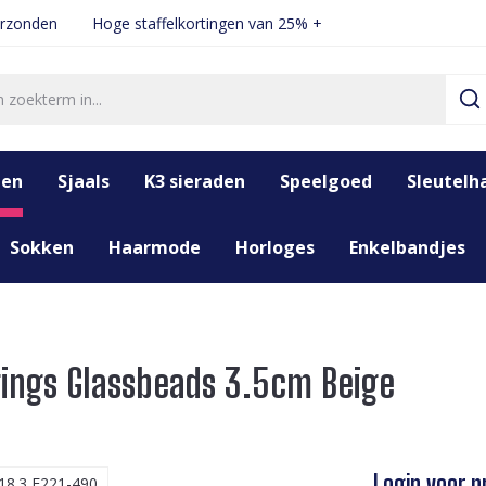
erzonden
Hoge staffelkortingen van 25% +
den
Sjaals
K3 sieraden
Speelgoed
Sleutelh
Sokken
Haarmode
Horloges
Enkelbandjes
rrings Glassbeads 3.5cm Beige
Login voor pr