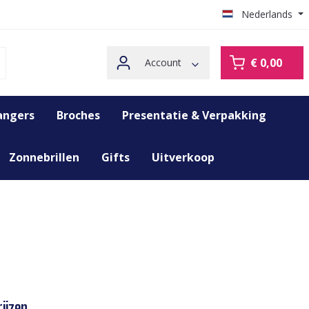
Nederlands
€ 0,00
Account
angers
Broches
Presentatie & Verpakking
Zonnebrillen
Gifts
Uitverkoop
ijzen