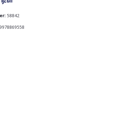
er:
58842
9978869558