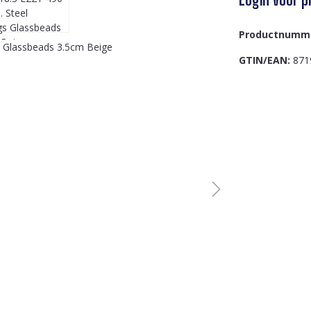
Productnumm
GTIN/EAN:
871