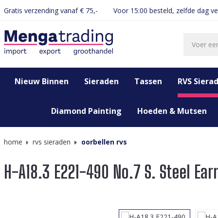
Gratis verzending vanaf € 75,-
Voor 15:00 besteld, zelfde dag v
oekopdracht
Ga naar de hoofdnavigatie
Nieuw Binnen
Sieraden
Tassen
RVS Siera
Diamond Painting
Hoeden & Mutsen
home
rvs sieraden
oorbellen rvs
H-A18.3 E221-490 No.7 S. Steel Ea
Afbeeldingengalerij overslaan