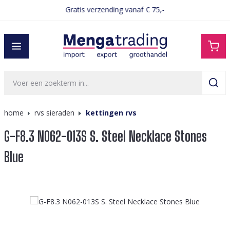
Gratis verzending vanaf € 75,-
hoofdinhoud
home
rvs sieraden
kettingen rvs
G-F8.3 N062-013S S. Steel Necklace Stones
Blue
Afbeeldingengalerij overslaan