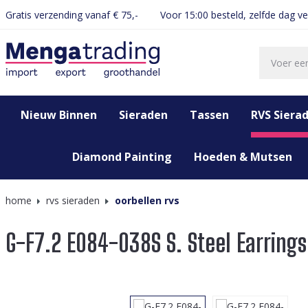
Gratis verzending vanaf € 75,-
Voor 15:00 besteld, zelfde dag v
oekopdracht
Ga naar de hoofdnavigatie
Nieuw Binnen
Sieraden
Tassen
RVS Siera
Diamond Painting
Hoeden & Mutsen
home
rvs sieraden
oorbellen rvs
G-F7.2 E084-038S S. Steel Earring
Afbeeldingengalerij overslaan