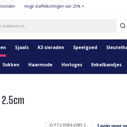
erzonden
Hoge staffelkortingen van 25% +
den
Sjaals
K3 sieraden
Speelgoed
Sleutelh
Sokken
Haarmode
Horloges
Enkelbandjes
s 2.5cm
Login voor pr