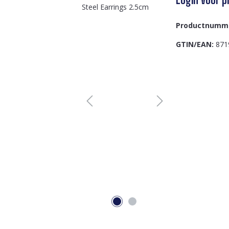
Productnumm
GTIN/EAN:
871