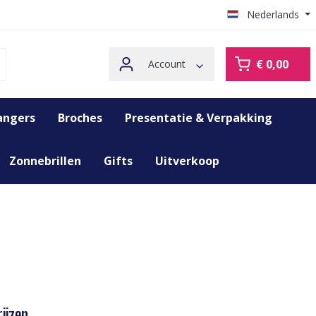
Nederlands
€ 0,00
Account
angers
Broches
Presentatie & Verpakking
Zonnebrillen
Gifts
Uitverkoop
ijzen