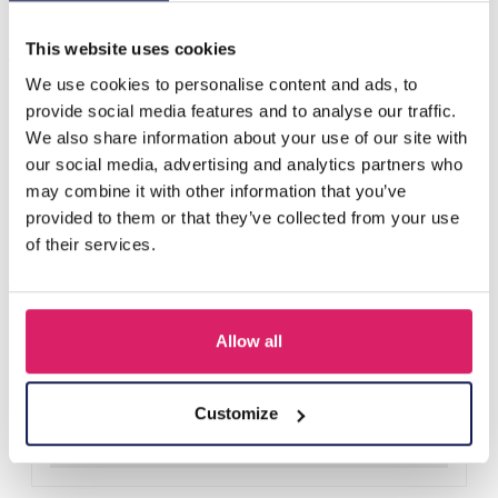
Anderen kochten ook
This website uses cookies
We use cookies to personalise content and ads, to
provide social media features and to analyse our traffic.
We also share information about your use of our site with
our social media, advertising and analytics partners who
may combine it with other information that you’ve
provided to them or that they’ve collected from your use
of their services.
Allow all
Z-E2.3 LED Foam Sticks -Multi Color 47x3.5cm
Login voor prijzen
Customize
Details