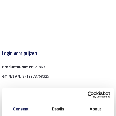
Login voor prijzen
Productnummer:
71863
GTIN/EAN:
8719978768325
Beschrijving
G-F6.4 B1670-062 Armbandenset Palmboomgroen
Consent
Details
About