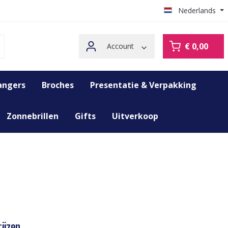
Nederlands
€ 0,00
Account
angers
Broches
Presentatie & Verpakking
Zonnebrillen
Gifts
Uitverkoop
ijzen