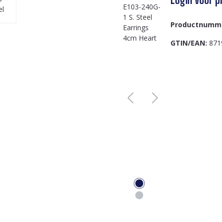
Productnumm
GTIN/EAN:
871