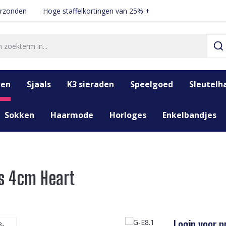
erzonden
Hoge staffelkortingen van 25% +
den
Sjaals
K3 sieraden
Speelgoed
Sleutelh
Sokken
Haarmode
Horloges
Enkelbandjes
gs 4cm Heart
Login voor pr