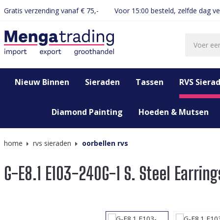
Gratis verzending vanaf € 75,-
Voor 15:00 besteld, zelfde dag v
oekopdracht
Ga naar de hoofdnavigatie
Nieuw Binnen
Sieraden
Tassen
RVS Siera
Diamond Painting
Hoeden & Mutsen
home
rvs sieraden
oorbellen rvs
G-E8.1 E103-240G-1 S. Steel Earrin
Afbeeldingengalerij overslaan