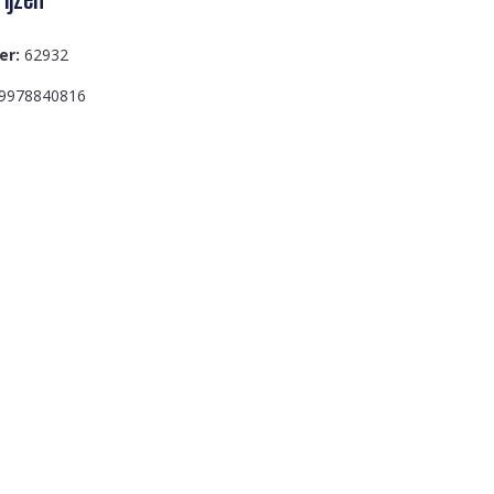
er:
62932
9978840816