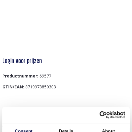
Login voor prijzen
Productnummer:
69577
GTIN/EAN:
8719978850303
Beschrijving
Maak kennis met de G-D1.2 H071-027-6 Fluffy
Winterhoofdband in een chique grijze tint, het perfecte
Consent
Details
About