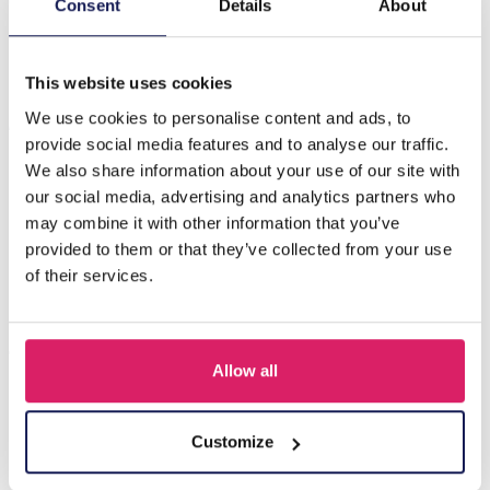
G-B24.1 PK424-001 Hout met Metalen Oorhangers 40
Consent
Details
About
paar 35x25x7cm Wit
This website uses cookies
Anderen kochten ook
We use cookies to personalise content and ads, to
provide social media features and to analyse our traffic.
We also share information about your use of our site with
our social media, advertising and analytics partners who
may combine it with other information that you’ve
provided to them or that they’ve collected from your use
of their services.
Allow all
Y-B2.5 PK424-003 Wood with Metal Display for Earrings
27x22x7cm Gold
Customize
Login voor prijzen