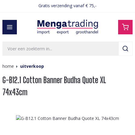
Gratis verzending vanaf € 75,-
hoofdinhoud
home
uitverkoop
G-B12.1 Cotton Banner Budha Quote XL
74x43cm
Afbeeldingengalerij overslaan