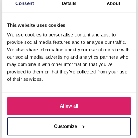
Beschrijving
Consent
Details
About
G-A19.4 P2605-154S Broche Hart 7cm
This website uses cookies
We use cookies to personalise content and ads, to
Anderen kochten ook
provide social media features and to analyse our traffic.
We also share information about your use of our site with
our social media, advertising and analytics partners who
may combine it with other information that you’ve
provided to them or that they’ve collected from your use
of their services.
Allow all
F-B15.3 P2605-001 Brooch Shell 5.5cm
Customize
Login voor prijzen