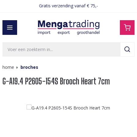
Gratis verzending vanaf € 75,-
hoofdinhoud
home
broches
G-A19.4 P2605-154S Brooch Heart 7cm
Afbeeldingengalerij overslaan