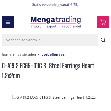
Gratis verzending vanaf € 75,-
hoofdinhoud
home
rvs sieraden
oorbellen rvs
G-A19.2 EC65-011G S. Steel Earrings Heart
1.2x2cm
Afbeeldingengalerij overslaan