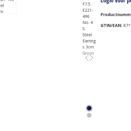
Productnumm
GTIN/EAN:
871