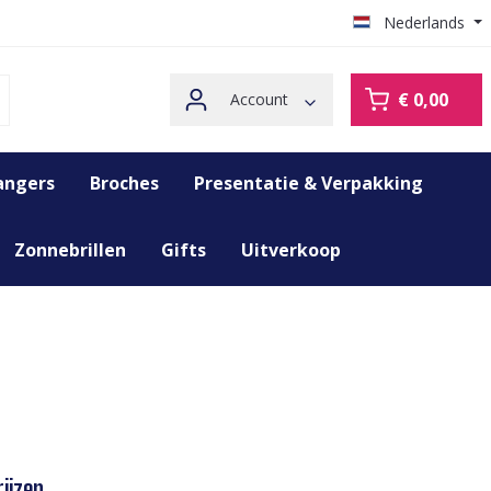
Nederlands
€ 0,00
Account
angers
Broches
Presentatie & Verpakking
Zonnebrillen
Gifts
Uitverkoop
ijzen