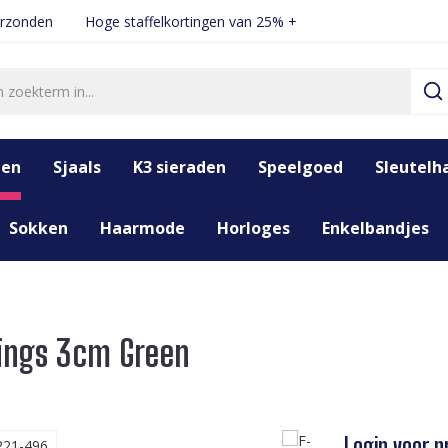
erzonden
Hoge staffelkortingen van 25% +
den
Sjaals
K3 sieraden
Speelgoed
Sleutelh
Sokken
Haarmode
Horloges
Enkelbandjes
rings 3cm Green
Login voor pr