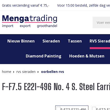
Gratis verzending vanaf € 75,-
Voor 15:00 besteld, zelfde dag v
oekopdracht
Ga naar de hoofdnavigatie
Nieuw Binnen
Sieraden
Tassen
RVS Siera
Diamond Painting
Hoeden & Mutsen
home
rvs sieraden
oorbellen rvs
F-F7.5 E221-496 No. 4 S. Steel Ear
Afbeeldingengalerij overslaan