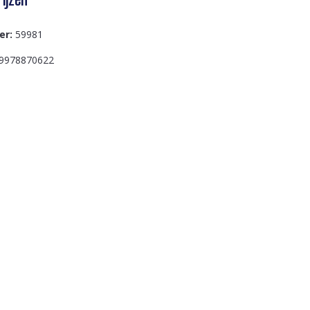
er:
59981
9978870622