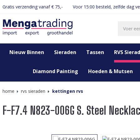
Gratis verzending vanaf € 75,-
Voor 15:00 besteld, zelfde dag v
oekopdracht
Ga naar de hoofdnavigatie
Nieuw Binnen
Sieraden
Tassen
RVS Siera
Diamond Painting
Hoeden & Mutsen
home
rvs sieraden
kettingen rvs
F-F7.4 N823-006G S. Steel Necklac
Afbeeldingengalerij overslaan