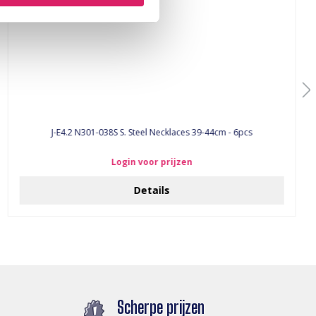
J-E4.2 N301-038S S. Steel Necklaces 39-44cm - 6pcs
Login voor prijzen
Details
Scherpe prijzen