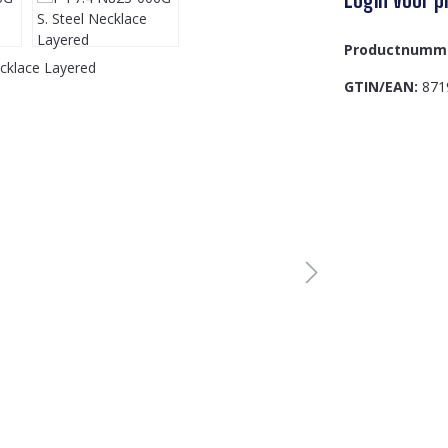
Productnumm
GTIN/EAN:
871