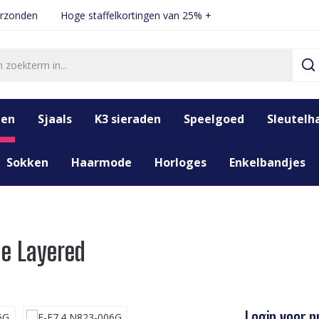
erzonden
Hoge staffelkortingen van 25% +
den
Sjaals
K3 sieraden
Speelgoed
Sleutelh
Sokken
Haarmode
Horloges
Enkelbandjes
e Layered
Login voor pr