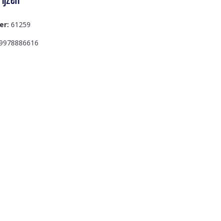
er:
61259
9978886616