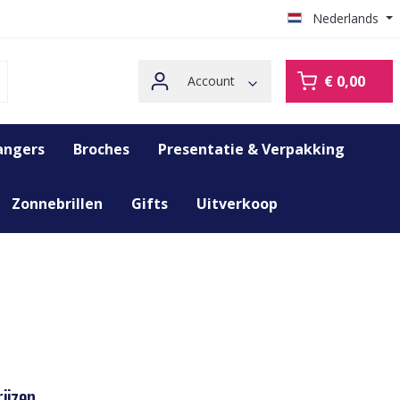
Nederlands
€ 0,00
Account
angers
Broches
Presentatie & Verpakking
Zonnebrillen
Gifts
Uitverkoop
ijzen