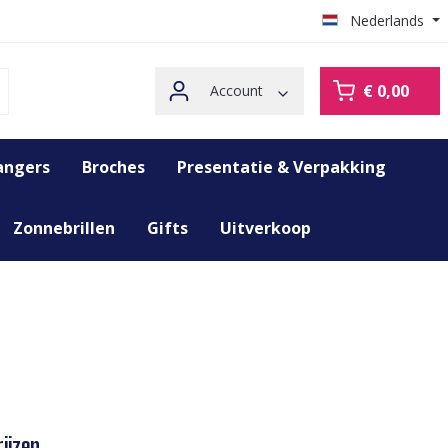
Nederlands
€ 0,00
Account
angers
Broches
Presentatie & Verpakking
Zonnebrillen
Gifts
Uitverkoop
ijzen