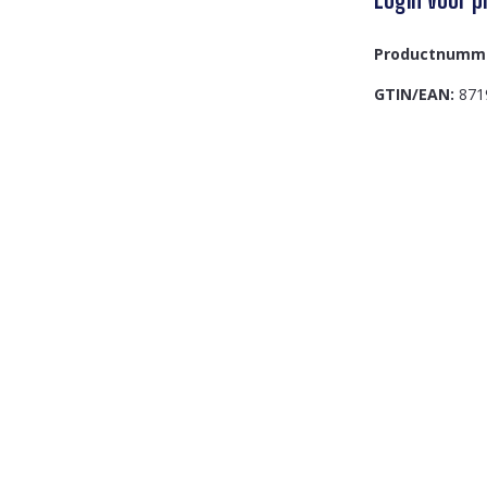
Productnumm
GTIN/EAN:
871