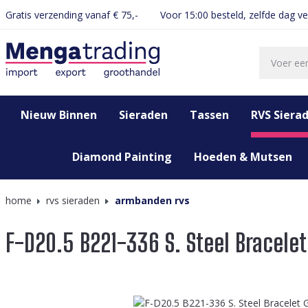
Gratis verzending vanaf € 75,-
Voor 15:00 besteld, zelfde dag v
oekopdracht
Ga naar de hoofdnavigatie
Nieuw Binnen
Sieraden
Tassen
RVS Siera
Diamond Painting
Hoeden & Mutsen
home
rvs sieraden
armbanden rvs
F-D20.5 B221-336 S. Steel Bracelet
Afbeeldingengalerij overslaan