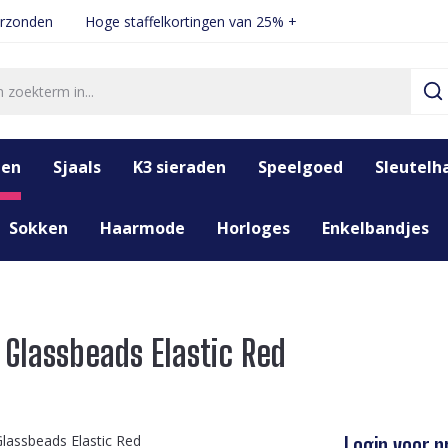
erzonden
Hoge staffelkortingen van 25% +
den
Sjaals
K3 sieraden
Speelgoed
Sleutelh
Sokken
Haarmode
Horloges
Enkelbandjes
 Glassbeads Elastic Red
Login voor pr