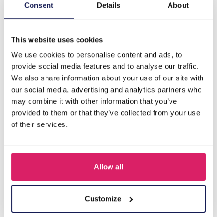
Beschrijving
Consent
Details
About
F-C7.4 E221-528 No. 9 S. Steel Earrings 6cm
This website uses cookies
We use cookies to personalise content and ads, to
Anderen kochten ook
provide social media features and to analyse our traffic.
We also share information about your use of our site with
our social media, advertising and analytics partners who
may combine it with other information that you’ve
provided to them or that they’ve collected from your use
of their services.
Allow all
I-A3.2 E015-003G S. Steel Earrings 12mm
Customize
Login voor prijzen