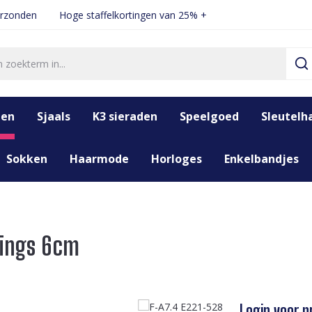
erzonden
Hoge staffelkortingen van 25% +
den
Sjaals
K3 sieraden
Speelgoed
Sleutelh
Sokken
Haarmode
Horloges
Enkelbandjes
rings 6cm
Login voor pr