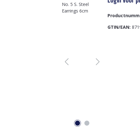
Productnumm
GTIN/EAN:
871