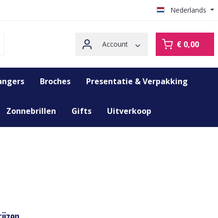
Nederlands
€ 0,00
Account
angers
Broches
Presentatie & Verpakking
Zonnebrillen
Gifts
Uitverkoop
ijzen