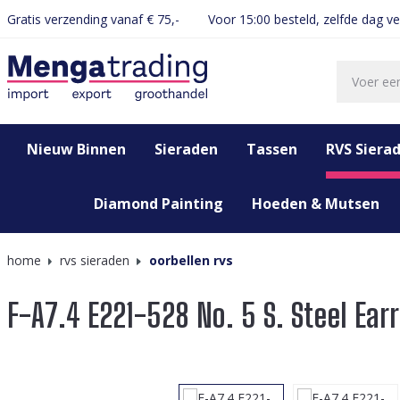
Gratis verzending vanaf € 75,-
Voor 15:00 besteld, zelfde dag v
oekopdracht
Ga naar de hoofdnavigatie
Nieuw Binnen
Sieraden
Tassen
RVS Siera
Diamond Painting
Hoeden & Mutsen
home
rvs sieraden
oorbellen rvs
F-A7.4 E221-528 No. 5 S. Steel Ear
Afbeeldingengalerij overslaan