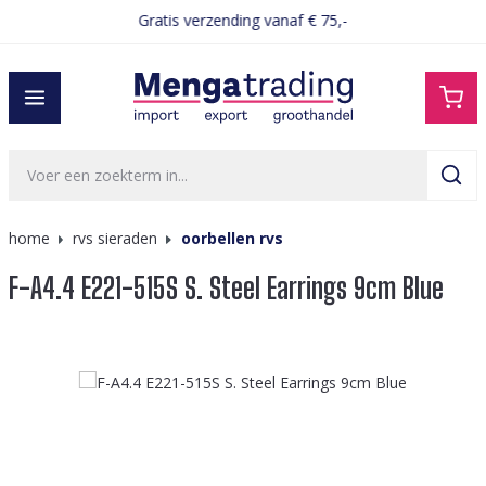
Gratis verzending vanaf € 75,-
hoofdinhoud
home
rvs sieraden
oorbellen rvs
F-A4.4 E221-515S S. Steel Earrings 9cm Blue
Afbeeldingengalerij overslaan