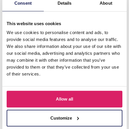
Beschrijving
Consent
Details
About
F-A4.4 E221-515S S. Steel Earrings 9cm Blue
This website uses cookies
We use cookies to personalise content and ads, to
Anderen kochten ook
provide social media features and to analyse our traffic.
We also share information about your use of our site with
our social media, advertising and analytics partners who
may combine it with other information that you’ve
provided to them or that they’ve collected from your use
of their services.
Allow all
I-A3.2 E015-003G S. Steel Earrings 12mm
Customize
Login voor prijzen