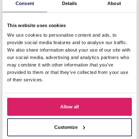
Beschrijving
Consent
Details
About
F-A20.3 E221-528 No. 6 S. Steel Earrings 6cm
This website uses cookies
We use cookies to personalise content and ads, to
Anderen kochten ook
provide social media features and to analyse our traffic.
We also share information about your use of our site with
our social media, advertising and analytics partners who
may combine it with other information that you’ve
provided to them or that they’ve collected from your use
of their services.
Allow all
I-A3.2 E015-003G S. Steel Earrings 12mm
Customize
Login voor prijzen