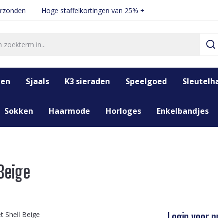
erzonden
Hoge staffelkortingen van 25% +
den
Sjaals
K3 sieraden
Speelgoed
Sleutelh
Sokken
Haarmode
Horloges
Enkelbandjes
Beige
Login voor pr