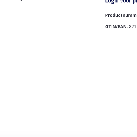
Productnumm
GTIN/EAN:
871