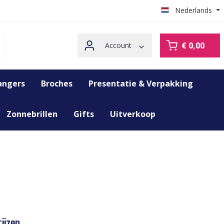
Nederlands
€ 0,00
Account
angers
Broches
Presentatie & Verpakking
Zonnebrillen
Gifts
Uitverkoop
ijzen