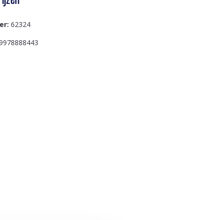
er:
62324
9978888443