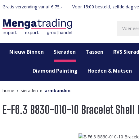
Gratis verzending vanaf € 75,-
Voor 15:00 besteld, zelfde dag v
oekopdracht
Ga naar de hoofdnavigatie
Nieuw Binnen
Sieraden
Tassen
RVS Siera
Diamond Painting
Hoeden & Mutsen
home
sieraden
armbanden
E-F6.3 B830-010-10 Bracelet Shell 
Afbeeldingengalerij overslaan