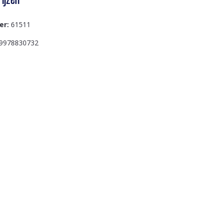
er:
61511
9978830732