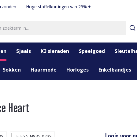
erzonden
Hoge staffelkortingen van 25% +
den
Sjaals
K3 sieraden
Speelgoed
Sleutelh
Sokken
Haarmode
Horloges
Enkelbandjes
ce Heart
Login voor pr