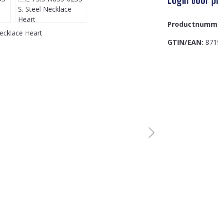
Productnumm
GTIN/EAN:
871