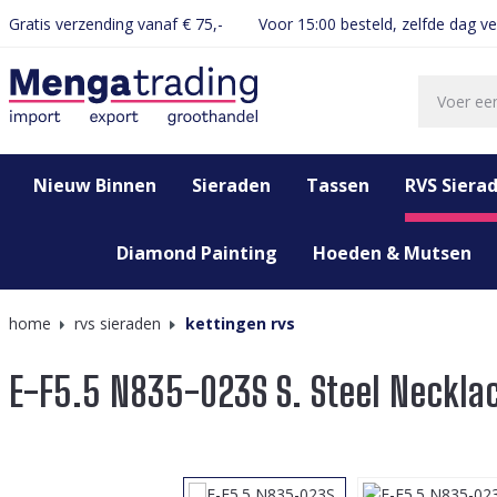
Gratis verzending vanaf € 75,-
Voor 15:00 besteld, zelfde dag v
oekopdracht
Ga naar de hoofdnavigatie
Nieuw Binnen
Sieraden
Tassen
RVS Siera
Diamond Painting
Hoeden & Mutsen
home
rvs sieraden
kettingen rvs
E-F5.5 N835-023S S. Steel Neckla
Afbeeldingengalerij overslaan