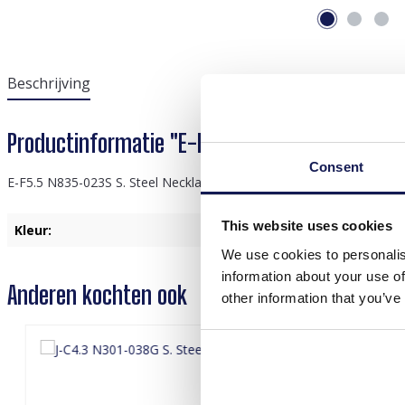
Beschrijving
Productinformatie "E-F5.5 N835-023S S. Steel
Consent
E-F5.5 N835-023S S. Steel Necklace Heart
This website uses cookies
Kleur:
Rood
, Zilver
We use cookies to personalis
information about your use of
Anderen kochten ook
other information that you’ve