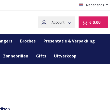
Nederlands
€ 0,00
Account
angers
Broches
Presentatie & Verpakking
Zonnebrillen
Gifts
Uitverkoop
ijzen