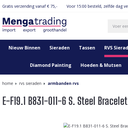
Gratis verzending vanaf € 75,-
Voor 15:00 besteld, zelfde dag v
oekopdracht
Ga naar de hoofdnavigatie
Nieuw Binnen
Sieraden
Tassen
RVS Siera
Diamond Painting
Hoeden & Mutsen
home
rvs sieraden
armbanden rvs
E-F19.1 B831-011-6 S. Steel Bracelet
Afbeeldingengalerij overslaan