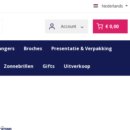
Nederlands
€ 0,00
Account
angers
Broches
Presentatie & Verpakking
Zonnebrillen
Gifts
Uitverkoop
ijzen