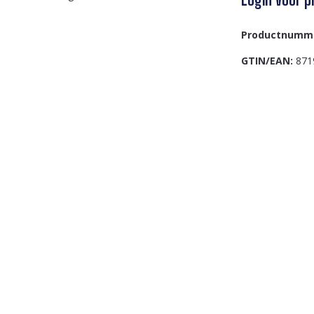
Productnumm
GTIN/EAN:
871