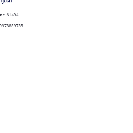
er:
61494
9978889785