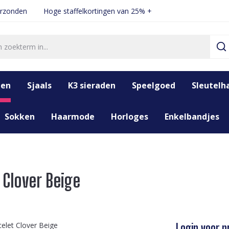
erzonden
Hoge staffelkortingen van 25% +
den
Sjaals
K3 sieraden
Speelgoed
Sleutelh
Sokken
Haarmode
Horloges
Enkelbandjes
 Clover Beige
Login voor pr