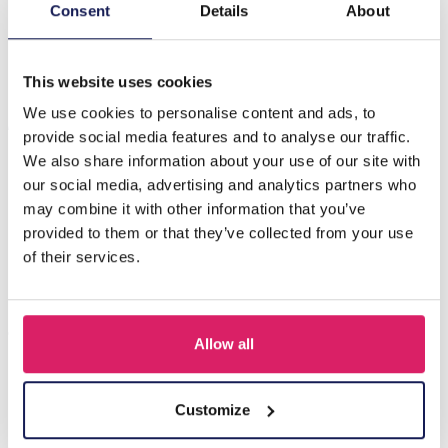
Beschrijving
Consent
Details
About
E-E6.1 N2275-010S S. Steel Necklace Clovers
This website uses cookies
We use cookies to personalise content and ads, to
Anderen kochten ook
provide social media features and to analyse our traffic.
We also share information about your use of our site with
our social media, advertising and analytics partners who
may combine it with other information that you’ve
provided to them or that they’ve collected from your use
of their services.
Allow all
J-C4.3 N301-038G S. Steel Necklaces 39-44cm - 6pcs
Customize
Login voor prijzen