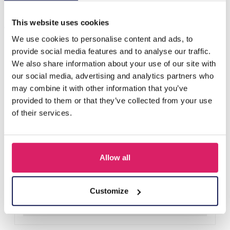
Anderen kochten ook
This website uses cookies
We use cookies to personalise content and ads, to
provide social media features and to analyse our traffic.
We also share information about your use of our site with
our social media, advertising and analytics partners who
may combine it with other information that you’ve
provided to them or that they’ve collected from your use
of their services.
Allow all
D-E2.3 R221-311-3 S. Steel Ring Adjustable
Login voor prijzen
Customize
Details