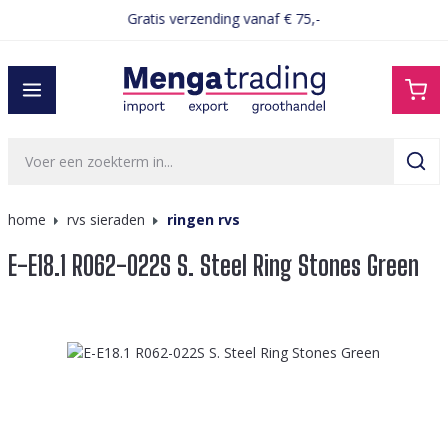
Gratis verzending vanaf € 75,-
hoofdinhoud
home
rvs sieraden
ringen rvs
E-E18.1 R062-022S S. Steel Ring Stones Green
Afbeeldingengalerij overslaan