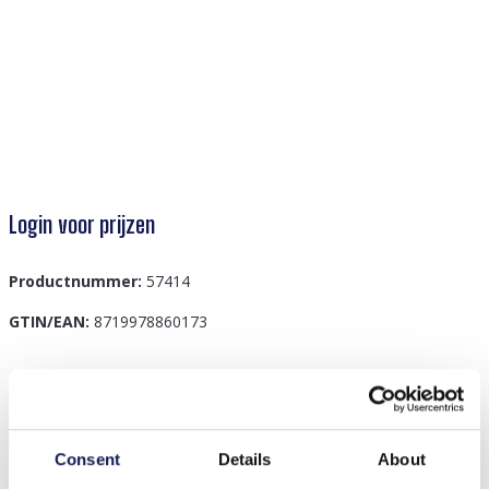
Login voor prijzen
Productnummer:
57414
GTIN/EAN:
8719978860173
Beschrijving
E-E18.1 R062-022S S. Steel Ring Stones Green
Consent
Details
About