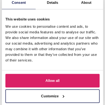
Beschrijving
Consent
Details
About
E-D2.1 N823-007S S. Steel Necklace Flowers
This website uses cookies
We use cookies to personalise content and ads, to
Anderen kochten ook
provide social media features and to analyse our traffic.
We also share information about your use of our site with
our social media, advertising and analytics partners who
may combine it with other information that you’ve
provided to them or that they’ve collected from your use
of their services.
Allow all
J-C4.3 N301-038G S. Steel Necklaces 39-44cm - 6pcs
Customize
Login voor prijzen