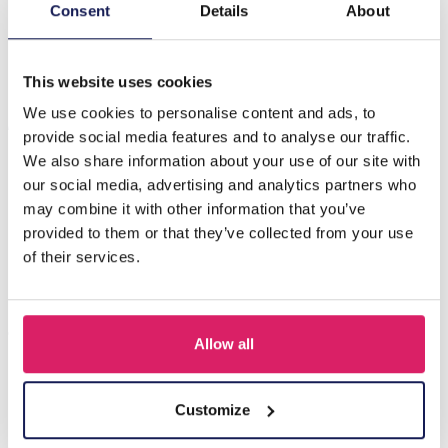
Beschrijving
Consent
Details
About
E-A21.2 N046-008G S. Steel Necklace 40-45cm
This website uses cookies
We use cookies to personalise content and ads, to
Anderen kochten ook
provide social media features and to analyse our traffic.
We also share information about your use of our site with
our social media, advertising and analytics partners who
may combine it with other information that you’ve
provided to them or that they’ve collected from your use
of their services.
Allow all
J-C4.3 N301-038G S. Steel Necklaces 39-44cm - 6pcs
Customize
Login voor prijzen