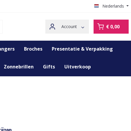
Nederlands
€ 0,00
Account
angers
Broches
Presentatie & Verpakking
Zonnebrillen
Gifts
Uitverkoop
ijzen