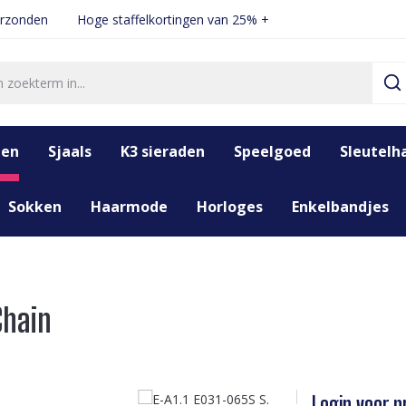
erzonden
Hoge staffelkortingen van 25% +
den
Sjaals
K3 sieraden
Speelgoed
Sleutelh
Sokken
Haarmode
Horloges
Enkelbandjes
Chain
Login voor pr