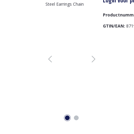
Productnumm
GTIN/EAN:
871