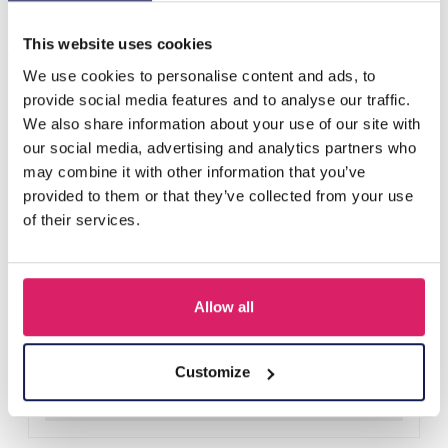
Anderen kochten ook
This website uses cookies
We use cookies to personalise content and ads, to
provide social media features and to analyse our traffic.
We also share information about your use of our site with
our social media, advertising and analytics partners who
may combine it with other information that you’ve
provided to them or that they’ve collected from your use
of their services.
Allow all
H-E25.2 B938-003-1 Bracelet Shells
Login voor prijzen
Customize
Details