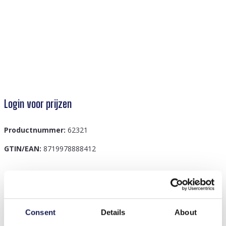
Login voor prijzen
Productnummer:
62321
GTIN/EAN:
8719978888412
Beschrijving
D-F7.1 B830-010-7 Bracelet Shell Blue
Consent
Details
About