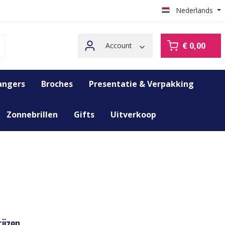
Nederlands
€ 0,00
Account
angers
Broches
Presentatie & Verpakking
Zonnebrillen
Gifts
Uitverkoop
ijzen