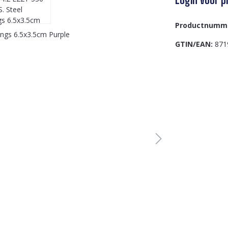
Productnumm
GTIN/EAN:
871