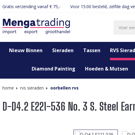
Gratis verzending vanaf € 75,-
Voor 15:00 besteld, zelfde dag v
oekopdracht
Ga naar de hoofdnavigatie
Nieuw Binnen
Sieraden
Tassen
RVS Siera
Diamond Painting
Hoeden & Mutsen
home
rvs sieraden
oorbellen rvs
D-D4.2 E221-536 No. 3 S. Steel Ea
Afbeeldingengalerij overslaan