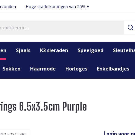
erzonden
Hoge staffelkortingen van 25% +
den
Sjaals
K3 sieraden
Speelgoed
Sleutelh
Sokken
Haarmode
Horloges
Enkelbandjes
rrings 6.5x3.5cm Purple
Login voor pr