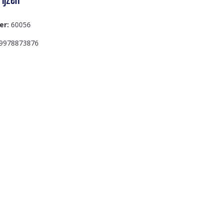
er:
60056
9978873876