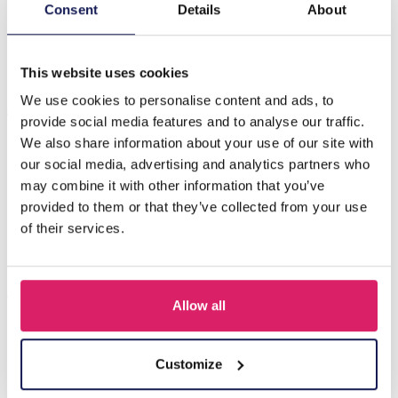
Beschrijving
Consent
Details
About
D-D3.2 N088-021G S. Steel Necklace CZ White
This website uses cookies
We use cookies to personalise content and ads, to
Anderen kochten ook
provide social media features and to analyse our traffic.
We also share information about your use of our site with
our social media, advertising and analytics partners who
may combine it with other information that you’ve
provided to them or that they’ve collected from your use
of their services.
Allow all
J-C4.3 N301-038G S. Steel Necklaces 39-44cm - 6pcs
Customize
Login voor prijzen