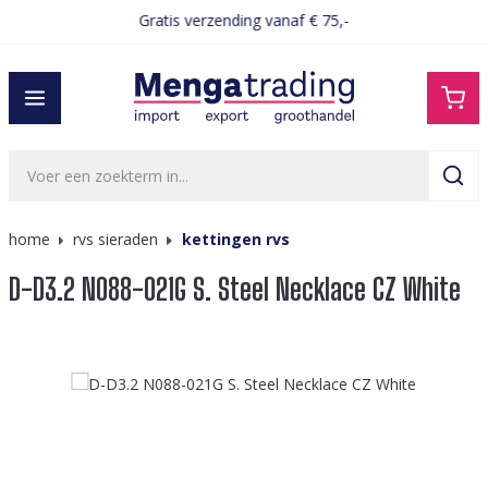
Gratis verzending vanaf € 75,-
hoofdinhoud
home
rvs sieraden
kettingen rvs
D-D3.2 N088-021G S. Steel Necklace CZ White
Afbeeldingengalerij overslaan