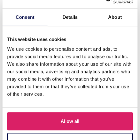
Beschrijving
Consent
Details
About
Introducing the D-C9.3 N2540-071 Fashion Necklace, a
stunning accessory that effortlessly combines elegance
and charm. This…
Meer
This website uses cookies
We use cookies to personalise content and ads, to
provide social media features and to analyse our traffic.
Anderen kochten ook
We also share information about your use of our site with
our social media, advertising and analytics partners who
may combine it with other information that you’ve
provided to them or that they’ve collected from your use
of their services.
Allow all