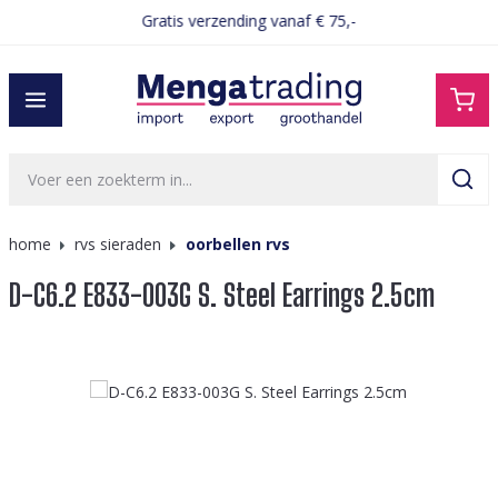
Gratis verzending vanaf € 75,-
hoofdinhoud
home
rvs sieraden
oorbellen rvs
D-C6.2 E833-003G S. Steel Earrings 2.5cm
Afbeeldingengalerij overslaan