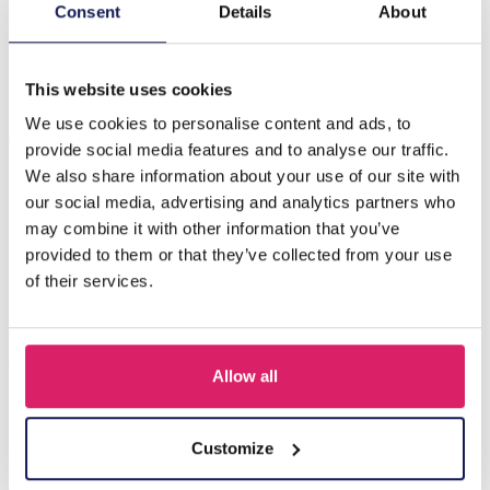
Beschrijving
Consent
Details
About
D-C6.2 E833-003G S. Steel Earrings 2.5cm
This website uses cookies
We use cookies to personalise content and ads, to
Anderen kochten ook
provide social media features and to analyse our traffic.
We also share information about your use of our site with
our social media, advertising and analytics partners who
may combine it with other information that you’ve
provided to them or that they’ve collected from your use
of their services.
Allow all
I-A3.2 E015-003G S. Steel Earrings 12mm
Customize
Login voor prijzen