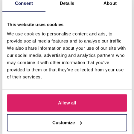
Beschrijving
Consent
Details
About
D-C20.5 B623-001G S. Steel Bracelet Agate
This website uses cookies
We use cookies to personalise content and ads, to
Anderen kochten ook
provide social media features and to analyse our traffic.
We also share information about your use of our site with
our social media, advertising and analytics partners who
may combine it with other information that you’ve
provided to them or that they’ve collected from your use
of their services.
Allow all
A-F23.2 B2574-015G Stainless Steel Bangle 8mm
Customize
Login voor prijzen