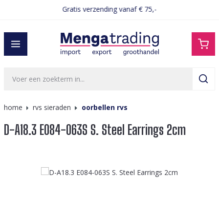
Gratis verzending vanaf € 75,-
hoofdinhoud
home
rvs sieraden
oorbellen rvs
D-A18.3 E084-063S S. Steel Earrings 2cm
Afbeeldingengalerij overslaan