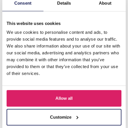
Beschrijving
Consent
Details
About
D-A18.3 E084-063S S. Steel Earrings 2cm
This website uses cookies
We use cookies to personalise content and ads, to
Anderen kochten ook
provide social media features and to analyse our traffic.
We also share information about your use of our site with
our social media, advertising and analytics partners who
may combine it with other information that you’ve
provided to them or that they’ve collected from your use
of their services.
Allow all
I-A3.2 E015-003G S. Steel Earrings 12mm
Customize
Login voor prijzen