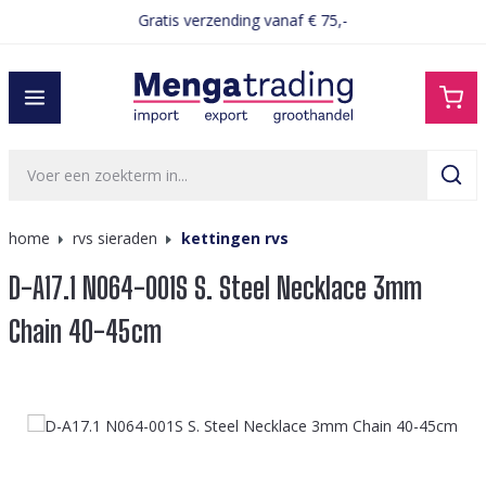
Gratis verzending vanaf € 75,-
hoofdinhoud
home
rvs sieraden
kettingen rvs
D-A17.1 N064-001S S. Steel Necklace 3mm
Chain 40-45cm
Afbeeldingengalerij overslaan