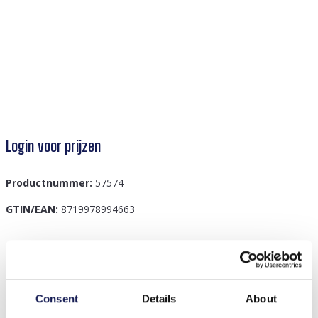
Login voor prijzen
Productnummer:
57574
GTIN/EAN:
8719978994663
Beschrijving
C-F5.4 R2033-006S S. Steel Ring Black Agate
Consent
Details
About