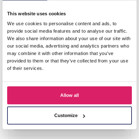
Anderen kochten ook
This website uses cookies
We use cookies to personalise content and ads, to
provide social media features and to analyse our traffic.
We also share information about your use of our site with
our social media, advertising and analytics partners who
may combine it with other information that you’ve
provided to them or that they’ve collected from your use
of their services.
Allow all
D-E2.3 R221-311-3 S. Steel Ring Adjustable
Login voor prijzen
Customize
Details