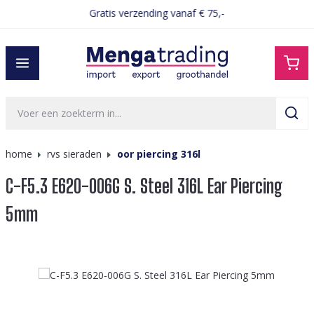
Gratis verzending vanaf € 75,-
hoofdinhoud
home
rvs sieraden
oor piercing 316l
C-F5.3 E620-006G S. Steel 316L Ear Piercing
5mm
Afbeeldingengalerij overslaan