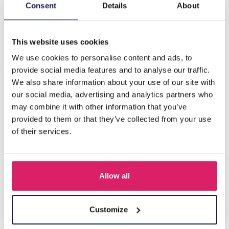
Beschrijving
Consent
Details
About
C-F23.1 E1131-136G S. Stalen oorbellenset 6 paar
This website uses cookies
We use cookies to personalise content and ads, to
Anderen kochten ook
provide social media features and to analyse our traffic.
We also share information about your use of our site with
our social media, advertising and analytics partners who
may combine it with other information that you’ve
provided to them or that they’ve collected from your use
of their services.
Allow all
Q-D7.2 T2405-016 Knitted Positive Chicken 8.5cm
Customize
Login voor prijzen