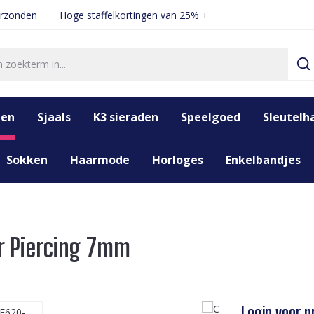
erzonden
Hoge staffelkortingen van 25% +
den
Sjaals
K3 sieraden
Speelgoed
Sleutelh
Sokken
Haarmode
Horloges
Enkelbandjes
ar Piercing 7mm
Login voor pr