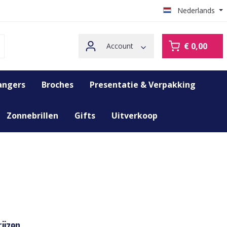
Nederlands
€ 0,00
Account
angers
Broches
Presentatie & Verpakking
Zonnebrillen
Gifts
Uitverkoop
ijzen