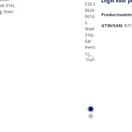
Productnumm
GTIN/EAN:
871