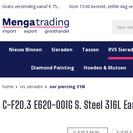
Gratis verzending vanaf € 75,-
Voor 15:00 besteld, zelfde dag v
oekopdracht
Ga naar de hoofdnavigatie
Nieuw Binnen
Sieraden
Tassen
RVS Siera
Diamond Painting
Hoeden & Mutsen
home
rvs sieraden
oor piercing 316l
C-F20.3 E620-001G S. Steel 316L E
Afbeeldingengalerij overslaan