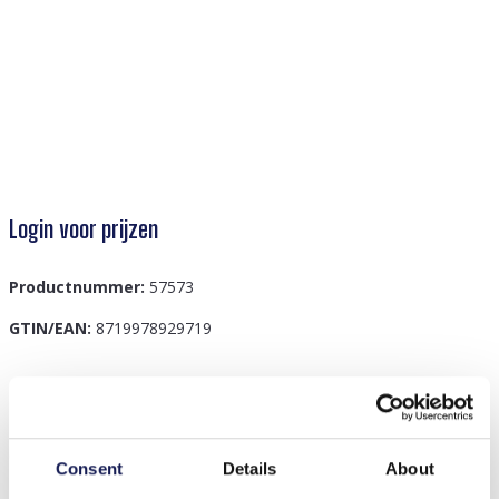
Login voor prijzen
Productnummer:
57573
GTIN/EAN:
8719978929719
Beschrijving
C-F18.4 R2275-009G S. Steel Ring CZ Rainbow
Consent
Details
About