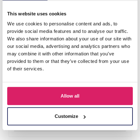
Anderen kochten ook
This website uses cookies
We use cookies to personalise content and ads, to
provide social media features and to analyse our traffic.
We also share information about your use of our site with
our social media, advertising and analytics partners who
may combine it with other information that you’ve
provided to them or that they’ve collected from your use
of their services.
Allow all
D-E2.3 R221-311-3 S. Steel Ring Adjustable
Login voor prijzen
Customize
Details