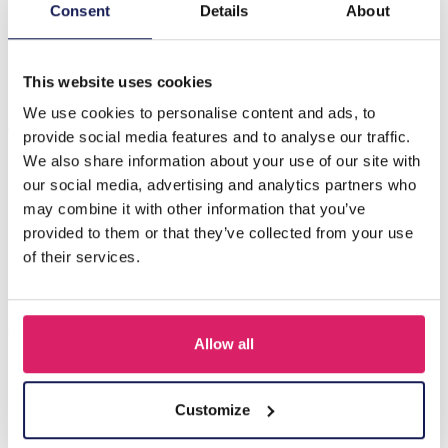
Beschrijving
Consent
Details
About
C-E6.4 E68-014S S. Steel Earrings 2.5cm
This website uses cookies
We use cookies to personalise content and ads, to
Anderen kochten ook
provide social media features and to analyse our traffic.
We also share information about your use of our site with
our social media, advertising and analytics partners who
may combine it with other information that you’ve
provided to them or that they’ve collected from your use
of their services.
Allow all
I-A3.2 E015-003G S. Steel Earrings 12mm
Customize
Login voor prijzen