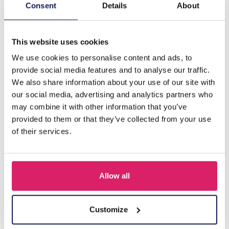
Beschrijving
Consent
Details
About
C-E21.2 GL004-001-1 Sunglass Chain Blue
This website uses cookies
We use cookies to personalise content and ads, to
Anderen kochten ook
provide social media features and to analyse our traffic.
We also share information about your use of our site with
our social media, advertising and analytics partners who
may combine it with other information that you’ve
provided to them or that they’ve collected from your use
of their services.
Allow all
A-B2.2 GL004-107-1 Sunglass Chain Flowers
Customize
Login voor prijzen