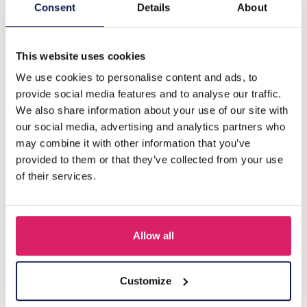
Beschrijving
Consent
Details
About
C-E20.4 GL004-094-1 Sunglass Chain Clovers Pink
This website uses cookies
We use cookies to personalise content and ads, to
Anderen kochten ook
provide social media features and to analyse our traffic.
We also share information about your use of our site with
our social media, advertising and analytics partners who
may combine it with other information that you’ve
provided to them or that they’ve collected from your use
of their services.
Allow all
H-C11.1 GL1660-022 Sunglass Chain Black
Customize
Login voor prijzen