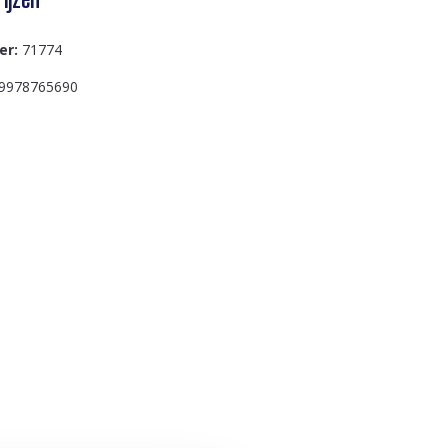
er:
71774
9978765690