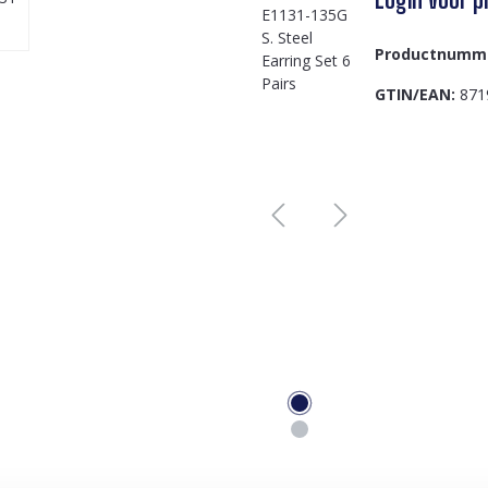
Productnumm
GTIN/EAN:
871