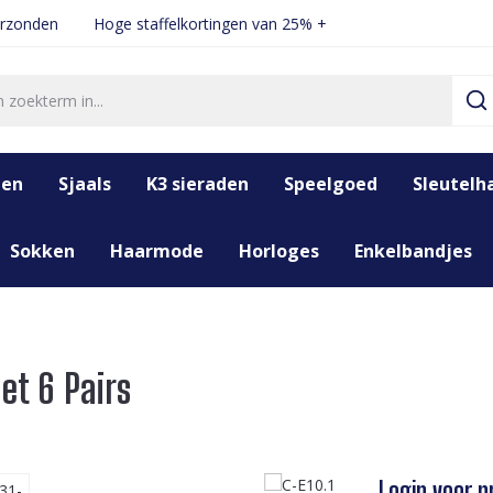
erzonden
Hoge staffelkortingen van 25% +
den
Sjaals
K3 sieraden
Speelgoed
Sleutelh
Sokken
Haarmode
Horloges
Enkelbandjes
Set 6 Pairs
Login voor pr