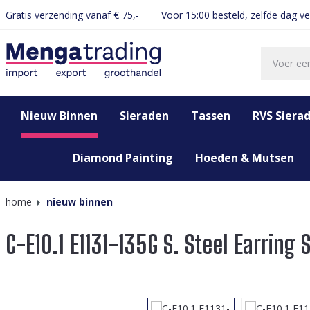
Gratis verzending vanaf € 75,-
Voor 15:00 besteld, zelfde dag v
oekopdracht
Ga naar de hoofdnavigatie
Nieuw Binnen
Sieraden
Tassen
RVS Siera
Diamond Painting
Hoeden & Mutsen
home
nieuw binnen
C-E10.1 E1131-135G S. Steel Earring 
Afbeeldingengalerij overslaan