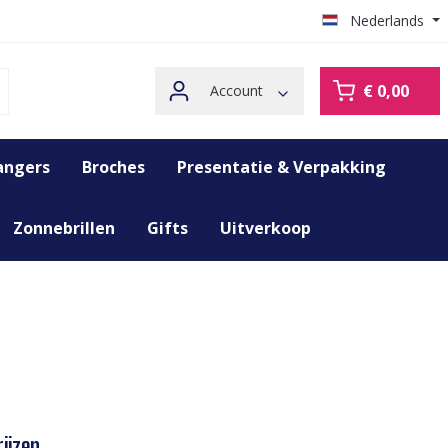
Nederlands
€ 0,00
Account
angers
Broches
Presentatie & Verpakking
Zonnebrillen
Gifts
Uitverkoop
ijzen