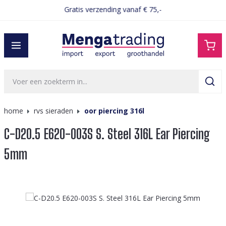
Gratis verzending vanaf € 75,-
hoofdinhoud
home
rvs sieraden
oor piercing 316l
C-D20.5 E620-003S S. Steel 316L Ear Piercing
5mm
Afbeeldingengalerij overslaan